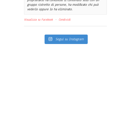
proprietario ha condiviso il contenuto solo con un
gruppo ristretto di persone, ha modificato chi può
vederlo oppure lo ha eliminato.
Visualizza su Facebook
·
Condividi
Segui su Instagram