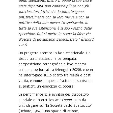
dello spettacolo, dietro il quale la sua vita è
stata deportata, non conosce più se non gli
interlocutori fittizi che la intrattengono
unilateralmente con la loro merce e con la
politica della loro merce. Lo spettacolo, in
tutta la sua estensione, è il suo «segno dello
specchio». Qui si mette in scena la falsa via
d’uscita di un autismo generalizzato.” (Debord,
1967).
Un progetto scenico in fase embrionale. Un
ibrido tra installazione partecipata,
composizione coreografica e live cinema:
un’opera performatica (Mengotti 2020), che ci
ha interrogato sullo scarto tra realtà e post
verità, e come in questa frattura si subisca o
si pratichi un esercizio di potere.
La performance si è avvalsa del dispositvo
spaziale e interattivo
Not Found
, nato da
un’indagine su “la Società dello Spettacolo”
(Debord, 1967). Uno spazio di azione,