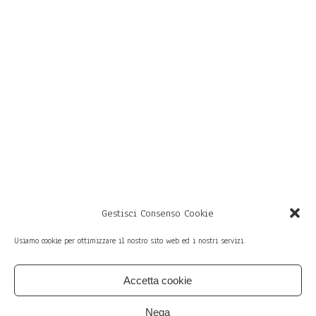
Gestisci Consenso Cookie
Usiamo cookie per ottimizzare il nostro sito web ed i nostri servizi.
Accetta cookie
member of
Sì — via San Vitale 69,
Bologna (Italy)
Nega