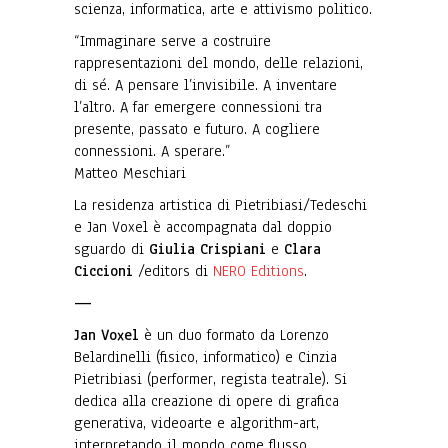
scienza, informatica, arte e attivismo politico.
“Immaginare serve a costruire
rappresentazioni del mondo, delle relazioni,
di sé. A pensare l’invisibile. A inventare
l’altro. A far emergere connessioni tra
presente, passato e futuro. A cogliere
connessioni. A sperare.”
Matteo Meschiari
La residenza artistica di Pietribiasi/Tedeschi
e Jan Voxel è accompagnata dal doppio
sguardo di
Giulia Crispiani
e
Clara
Ciccioni
/editors di
NERO Editions
.
—
Jan Voxel
è un duo formato da Lorenzo
Belardinelli (fisico, informatico) e Cinzia
Pietribiasi (performer, regista teatrale). Si
dedica alla creazione di opere di grafica
generativa, videoarte e algorithm-art,
interpretando il mondo come flusso,