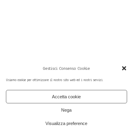
Gestisci Consenso Cookie
Usiamo cookie per ottimizzare il nostro sito web ed i nostri servizi.
Accetta cookie
member of
Sì — via San Vitale 69,
Bologna (Italy)
Nega
Privacy & Cookies
Policy
Visualizza preference