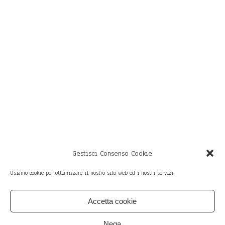
Gestisci Consenso Cookie
Usiamo cookie per ottimizzare il nostro sito web ed i nostri servizi.
Accetta cookie
member of
Sì — via San Vitale 69,
Bologna (Italy)
Nega