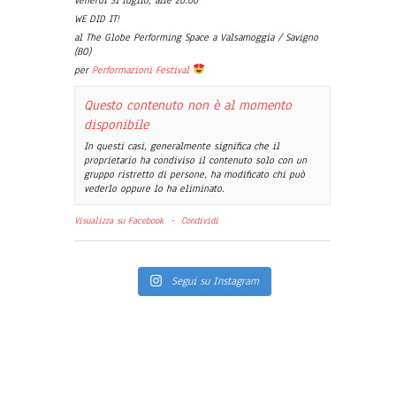
venerdì 31 luglio, alle 20.00
WE DID IT!
al The Globe Performing Space a Valsamoggia / Savigno
(BO)
per
Performazioni Festival
Questo contenuto non è al momento
disponibile
In questi casi, generalmente significa che il
proprietario ha condiviso il contenuto solo con un
gruppo ristretto di persone, ha modificato chi può
vederlo oppure lo ha eliminato.
Visualizza su Facebook
·
Condividi
Segui su Instagram