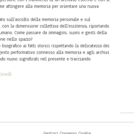
me attingere alla memoria per orientare una nuova
ato sull’ascolto della memoria personale e sul
i con la dimensione collettiva dell’esistenza, riportando
e umano. Come passare da immagini, suoni e gesti della
ne nello spazio?
biografico ai fatti storici rispettando la delicatezza dei
gesto performativo connesso alla memoria e agli archivi
ndo nuovi significati nel presente e tracciando
Ceredi
Gestisci Consenso Cookie