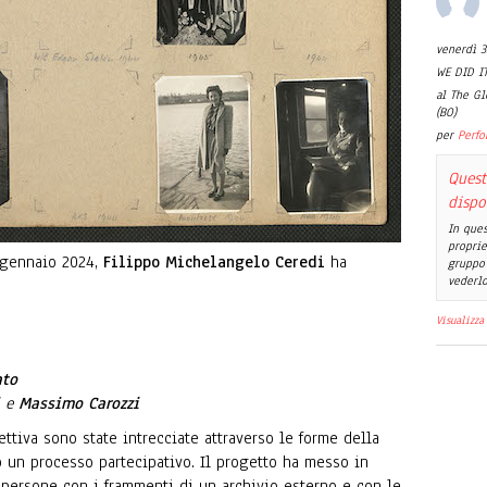
venerdì 3
WE DID IT
al The Gl
(BO)
per
Perfo
Quest
dispo
In ques
proprie
a gennaio 2024,
Filippo Michelangelo Ceredi
ha
gruppo 
vederlo
Visualizza
ato
e
Massimo Carozzi
ttiva sono state intrecciate attraverso le forme della
 un processo partecipativo. Il progetto ha messo in
 persone con i frammenti di un archivio esterno e con le