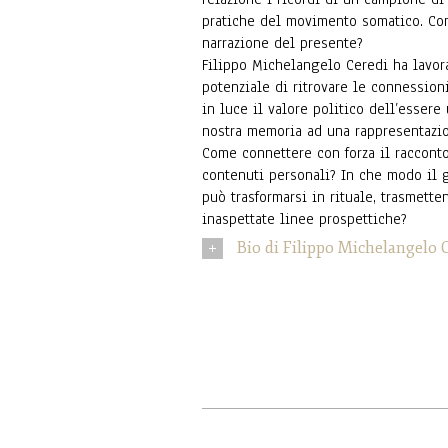
pratiche del movimento somatico. Co
narrazione del presente?
Filippo Michelangelo Ceredi ha lavor
potenziale di ritrovare le connession
in luce il valore politico dell’esser
nostra memoria ad una rappresentazio
Come connettere con forza il racconto 
contenuti personali? In che modo il 
può trasformarsi in rituale, trasmette
inaspettate linee prospettiche?
Bio di Filippo Michelangelo 
member of