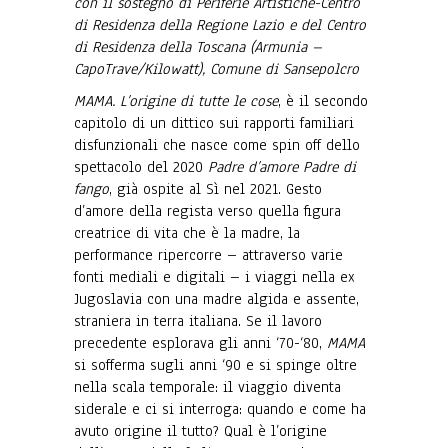
con il sostegno di Periferie Artistiche-Centro
di Residenza della Regione Lazio e del Centro
di Residenza della Toscana (Armunia –
CapoTrave/Kilowatt), Comune di Sansepolcro
MAMA. L’origine di tutte le cose
, è il secondo
capitolo di un dittico sui rapporti familiari
disfunzionali che nasce come spin off dello
spettacolo del 2020
Padre d’amore Padre di
fango
, già ospite al Sì nel 2021. Gesto
d’amore della regista verso quella figura
creatrice di vita che è la madre, la
performance ripercorre – attraverso varie
fonti mediali e digitali – i viaggi nella ex
Jugoslavia con una madre algida e assente,
straniera in terra italiana. Se il lavoro
precedente esplorava gli anni
‘
70-
‘
80,
MAMA
si sofferma sugli anni
‘
90 e si spinge oltre
nella scala temporale: il viaggio diventa
siderale e ci si interroga: quando e come ha
avuto origine il tutto? Qual è l’origine