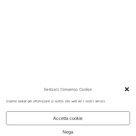
Gestisci Consenso Cookie
Usiamo cookie per ottimizzare il nostro sito web ed i nostri servizi.
Accetta cookie
member of
Sì — via San Vitale 69,
Bologna (Italy)
Nega