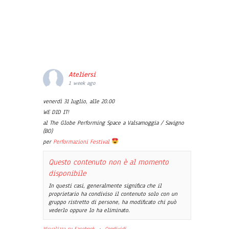
Ateliersi
1 week ago
venerdì 31 luglio, alle 20.00
WE DID IT!
al The Globe Performing Space a Valsamoggia / Savigno
(BO)
per
Performazioni Festival
Questo contenuto non è al momento
disponibile
In questi casi, generalmente significa che il
proprietario ha condiviso il contenuto solo con un
gruppo ristretto di persone, ha modificato chi può
vederlo oppure lo ha eliminato.
Visualizza su Facebook
·
Condividi