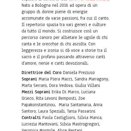
Nato a Bologna nel 2016 ad opera di un
gruppo di donne piene di energie
accomunate da varie passioni, fra cui il canto.
Il repertorio spazia tra vari generi e culture
da tutto il mondo. Si costruisce così un
percorso canoro per allietare le ugole di chi
canta e le orecchie di chi ascolta. Con
leggerezza e ironia si dà voce a storie tra il
sacro e il profano passando attraverso canti
d’amore, nenie e canti devozionali.
Direttrice del Coro
Daniela Preziuso
Soprani
Maria Piera Macci, Sandra Marragony,
Marta Serrani, Dora Vedova, Giulia Villani
Mezzi Soprani
Erika Di Marco, Luciana
Grieco, Rita Levoni Bemposti, Zoe
Papakonstantinou, Maria Santamaria, Anna
Santoro, Laura Speziali, Tania Passarini
Contralti
Paola Castiglioni, Silvia Manca,
Lucrezia Mantovani, Silvia Mastrogregori,
Veronica Mormile, Alice Restani